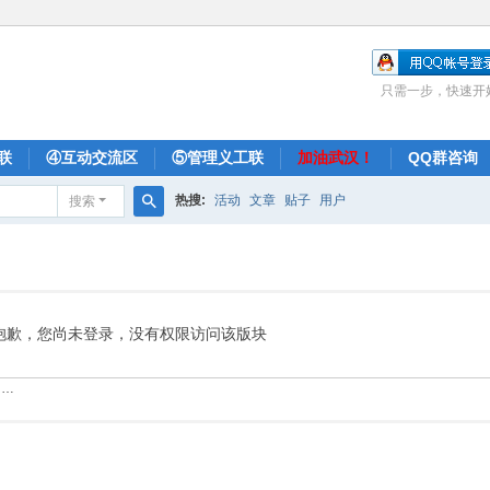
只需一步，快速开
联
④互动交流区
⑤管理义工联
加油武汉！
QQ群咨询
热搜:
活动
文章
贴子
用户
搜索
搜
索
抱歉，您尚未登录，没有权限访问该版块
……