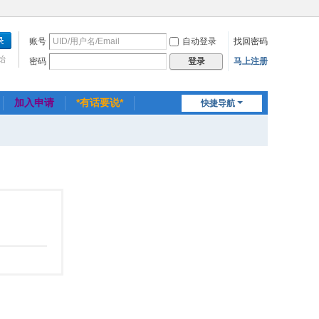
账号
自动登录
找回密码
始
密码
马上注册
登录
加入申请
*有话要说*
快捷导航
忘记用户名、忘记密码