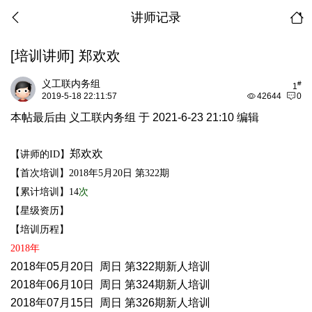
讲师记录
[培训讲师]
郑欢欢
义工联内务组
#
1
2019-5-18 22:11:57
42644
0
本帖最后由 义工联内务组 于 2021-6-23 21:10 编辑
郑欢欢
【讲师的
ID】
【首次培训】
20
18
年
5
月
20
日
第
322
期
【累计培训】
14
次
【星级资历】
【培训历程】
20
18
年
2018年05月20
日
周
日
第322期新人培训
2018年06月10
日
周
日
第324期新人培训
2018年07月15
日
周
日
第326期新人培训